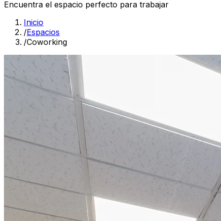
Encuentra el espacio perfecto para trabajar
Inicio
/
Espacios
/
Coworking