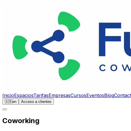
Inicio
Espacios
Tarifas
Empresas
Cursos
Eventos
Blog
Contac
🇬🇧
en
Acceso a clientes
Coworking