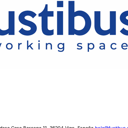
ndesa Casa Barcena 11, 36204 Vigo, España
hola@fustibus