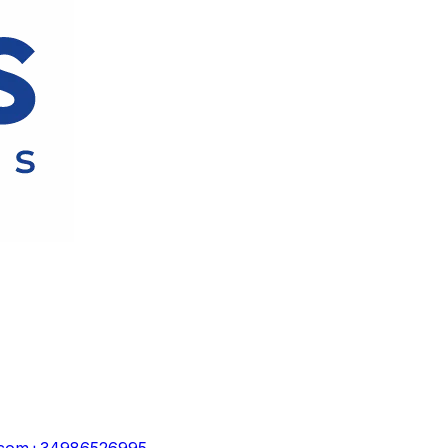
.com
+34986526995