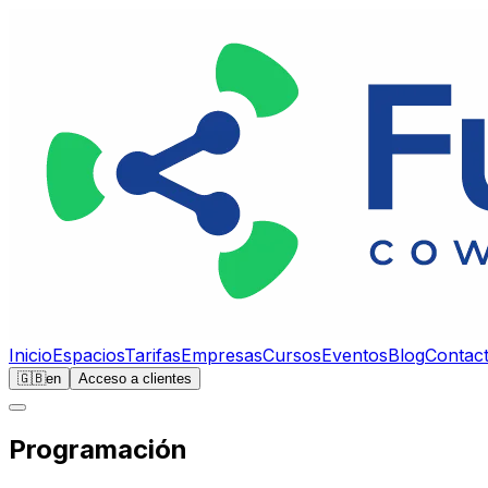
Inicio
Espacios
Tarifas
Empresas
Cursos
Eventos
Blog
Contac
🇬🇧
en
Acceso a clientes
Programación