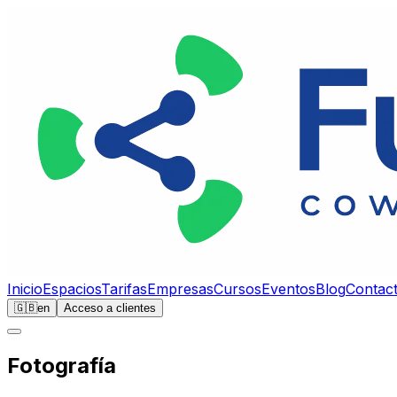
Inicio
Espacios
Tarifas
Empresas
Cursos
Eventos
Blog
Contac
🇬🇧
en
Acceso a clientes
Fotografía