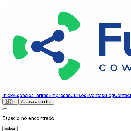
Inicio
Espacios
Tarifas
Empresas
Cursos
Eventos
Blog
Contac
🇬🇧
en
Acceso a clientes
Espacio no encontrado
Volver